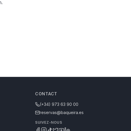
n.
CONTACT
(+34) 973 63 90 00
reservas@baqueira.es
SUIVEZ-NOUS