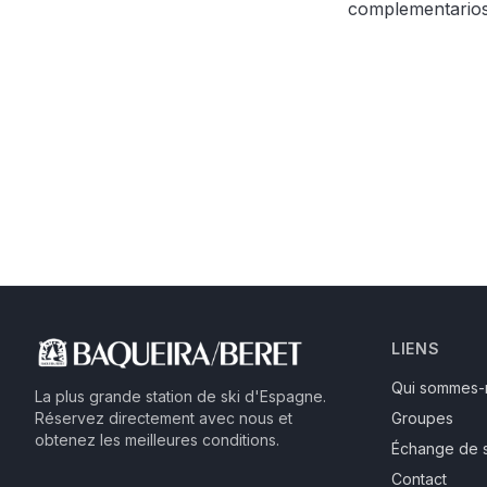
complementarios.
LIENS
Qui sommes-
La plus grande station de ski d'Espagne.
Réservez directement avec nous et
Groupes
obtenez les meilleures conditions.
Échange de 
Contact