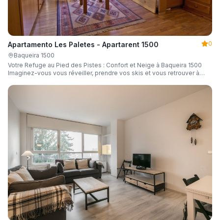
0
Apartamento Les Paletes - Apartarent 1500
Baqueira 1500
Votre Refuge au Pied des Pistes : Confort et Neige à Baqueira 1500
Imaginez-vous vous réveiller, prendre vos skis et vous retrouver à
quelques mètres de la télécabine sans même toucher à votre voiture...
Faites-en une réalité dans ce chaleureux appartement de 46 m² situé
dans l'emblématique bâtiment Bonaigua. Entièrement équipé et conçu
pour accueillir jusqu'à 4 personnes, c'est le camp de base idéal pour
votre escapade à la neige.