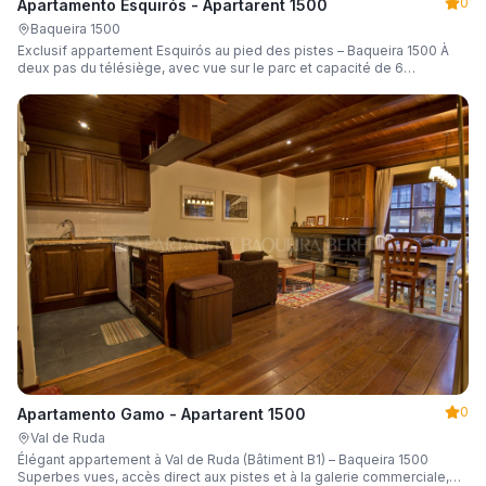
0
Apartamento Esquirós - Apartarent 1500
Baqueira 1500
Exclusif appartement Esquirós au pied des pistes – Baqueira 1500 À
deux pas du télésiège, avec vue sur le parc et capacité de 6
personnes.
0
Apartamento Gamo - Apartarent 1500
Val de Ruda
Élégant appartement à Val de Ruda (Bâtiment B1) – Baqueira 1500
Superbes vues, accès direct aux pistes et à la galerie commerciale,