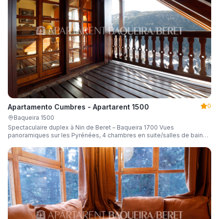
0
Apartamento Cumbres - Apartarent 1500
Baqueira 1500
Spectaculaire duplex à Nin de Beret – Baqueira 1700 Vues
panoramiques sur les Pyrénées, 4 chambres en suite/salles de bain
privées et capacité d'accueil de 8 personnes.