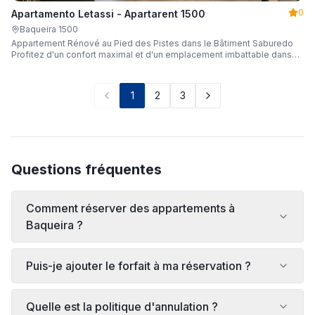
0
Apartamento Letassi - Apartarent 1500
Baqueira 1500
Appartement Rénové au Pied des Pistes dans le Bâtiment Saburedo
Profitez d'un confort maximal et d'un emplacement imbattable dans
cet appartement spectaculaire entièrement rénové, situé dans le
bâtiment Saburedo, au pied des pistes de Baqueira-Beret. Pouvant
accueillir jusqu'à 5 personnes avec 2 chambres et 2 salles de bain
1
2
3
complètes, c'est le choix idéal pour les familles ou les groupes d'amis
souhaitant profiter pleinement de la neige.
Questions fréquentes
Comment réserver des appartements à
Baqueira ?
Puis-je ajouter le forfait à ma réservation ?
Quelle est la politique d'annulation ?