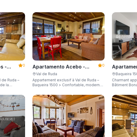
0
0
s -
Apartamento Acebo -
Apartamen
Apartarent 1500
Apartaren
Val de Ruda
Baqueira 1
l de Ruda –
Appartement exclusif à Val de Ruda –
Charmant app
Baqueira 1500 > Confortable, moderne
Bâtiment Bona
ité de 8
et à deux pas de la télécabine, d'une
quelques mètr
capacité de 6 personnes.
une vue impre
6 personnes.