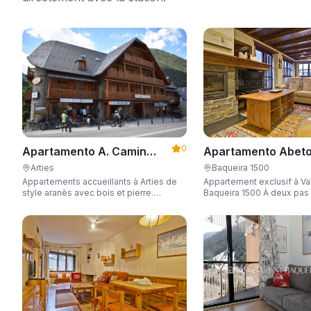
0
Apartamento Abeto
Apartamento A. Camin
Apartarent 1500
Reiau
Baqueira 1500
Arties
Appartement exclusif à Va
Appartements accueillants à Arties de
Baqueira 1500 À deux pas de la
style aranès avec bois et pierre.
télécabine et d'une capac
Équipés pour 3-5 personnes avec wifi,
personnes.
garage, jacuzzi et sauna.