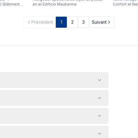
Confort et Ne
0 (Bâtiment
en el Edificio Mauberme
Imaginez-vous
vos skis et v
mètres de la
Précédent
1
2
3
Suivant
toucher à votr
réalité dans 
de 46 m² sit
bâtiment Bona
et conçu pour 
personnes, c'
pour votre es