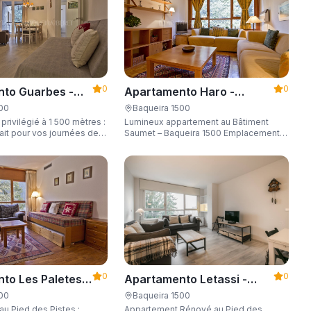
0
0
to Guarbes -
Apartamento Haro -
t 1500
Apartarent 1500
500
Baqueira 1500
rivilégié à 1 500 mètres :
Lumineux appartement au Bâtiment
fait pour vos journées de
Saumet – Baqueira 1500 Emplacement
privilégié, place de parking et capacité
de 6 personnes.
0
0
to Les Paletes -
Apartamento Letassi -
t 1500
Apartarent 1500
500
Baqueira 1500
au Pied des Pistes :
Appartement Rénové au Pied des