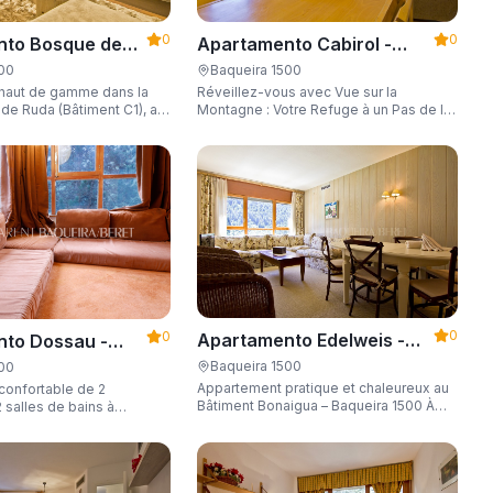
0
0
Apartamento Cabirol -
nto Bosque de
Apartarent 1500
 - Apartarent
Baqueira 1500
500
Réveillez-vous avec Vue sur la
haut de gamme dans la
Montagne : Votre Refuge à un Pas de la
 de Ruda (Bâtiment C1), au
Télécabine à Baqueira 1500 Vous
lécabine d'accès aux
cherchez la combinaison parfaite entre
 capacité de 8 personnes,
emplacement, confort et un paysage
parking et casier à skis.
inégalable ?
0
0
Apartamento Edelweis -
to Dossau -
Apartarent 1500
t 1500
Baqueira 1500
500
Appartement pratique et chaleureux au
confortable de 2
Bâtiment Bonaigua – Baqueira 1500 À
 salles de bains à
deux pas des pistes, avec place de
(Bâtiment Biciberri)
parking et capacité de 6 personnes.