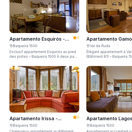
0
Apartamento Gamo
Apartamento Esquirós -
Apartarent 1500
Apartarent 1500
Val de Ruda
Baqueira 1500
Élégant appartement à Va
Exclusif appartement Esquirós au pied
(Bâtiment B1) – Baqueira 1500 Sup
des pistes – Baqueira 1500 À deux pas
vues, accès direct aux pist
du télésiège, avec vue sur le parc et
galerie commerciale, parki
capacité de 6 personnes.
skis et capacité de 6 per
0
Apartamento Irissa -
Apartamento Lagos
Apartarent 1500
Apartarent 1500
Baqueira 1500
Baqueira 1500
Chaleureux appartement au Bâtiment
Appartement accueillant p