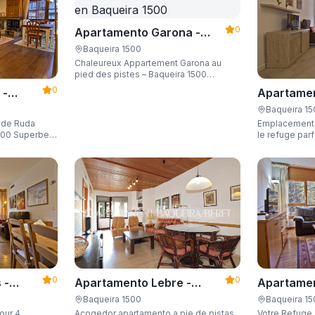
0
Apartamento Garona -
Apartarent 1500
Baqueira 1500
Chaleureux Appartement Garona au
pied des pistes – Baqueira 1500
Emplacement stratégique, Wi-Fi gratuit
0
 -
Apartamen
et capacité de 4 personnes.
Apartaren
Baqueira 1
l de Ruda
Emplacement p
erbes
le refuge par
es et à la
ski
ng, casier à
sonnes.
0
0
Apartamen
 -
Apartamento Lebre -
Apartaren
Apartarent 1500
Baqueira 1
Baqueira 1500
Votre Refuge 
our 4
Acogedor apartamento a pie de pistas