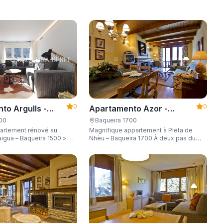
0
0
Apartamento Azor -
to Argulls -
Apartarent 1500
t 1500
Baqueira 1700
500
Magnifique appartement à Pleta de
artement rénové au
Nhèu – Baqueira 1700 À deux pas du
igua – Baqueira 1500 > À
télésiège Esquirós, avec navette privée
es de la télécabine, avec
vers les pistes et capacité de 6
nable et une capacité de
personnes.