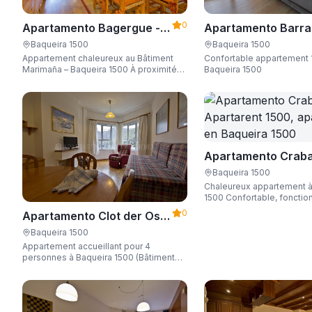
0
Apartamento Bagergue -
Apartamento Barra
Apartarent 1500
Aire - Apartarent 1
Baqueira 1500
Baqueira 1500
Appartement chaleureux au Bâtiment
Confortable appartement 
Marimaña – Baqueira 1500 À proximité
Baqueira 1500
immédiate des commerces, à deux pas
des pistes et d'une capacité de 6
personnes.
Apartamento Craba
Apartarent 1500
Baqueira 1500
Chaleureux appartement à
1500 Confortable, fonctionnel et avec
Wi-Fi gratuit, idéal pour 4
0
Apartamento Clot der Os -
Apartarent 1500
Baqueira 1500
Appartement accueillant pour 4
personnes à Baqueira 1500 (Bâtiment
Biciberri)