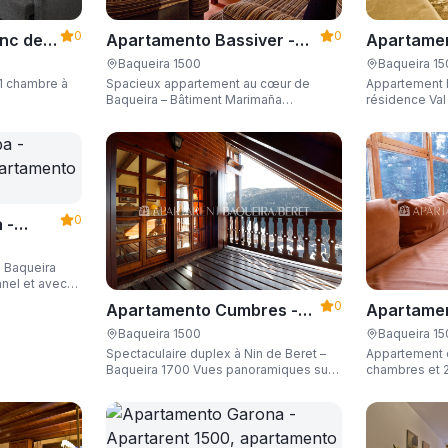
0
0
Apartame
nc der
Apartamento Bassiver -
Valgrande
500
Apartarent 1500
Baqueira 1
Baqueira 1500
Appartement 
1 chambre à
Spacieux appartement au cœur de
1500
résidence Val
Baqueira – Bâtiment Marimaña
pied de la té
Emplacement idéal, avec place de
pistes. D'une
parking et capacité de 8 personnes.
avec place de 
0
 -
 Baqueira
 personnes.
0
Apartamento Cumbres -
Apartamen
Apartarent 1500
Apartaren
Baqueira 1500
Baqueira 1
Spectaculaire duplex à Nin de Beret –
Appartement 
Baqueira 1700 Vues panoramiques sur
chambres et 2
les Pyrénées, 4 chambres en
Baqueira 1500 
suite/salles de bain privées et capacité
d'accueil de 8 personnes.