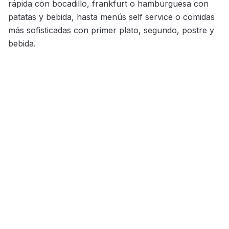
rápida con bocadillo, frankfurt o hamburguesa con
patatas y bebida, hasta menús self service o comidas
más sofisticadas con primer plato, segundo, postre y
bebida.
Reserva tu comida en pistas con Baqueira Beret
y disfruta de un precio especial.
Elige tu menú
Reserva con antelación y asegura tu sitio en los
restaurantes y bares de la estación.