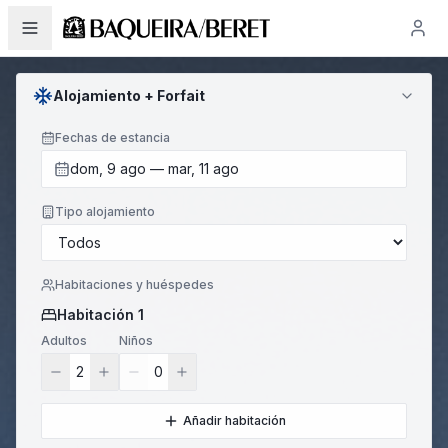
RESERVA BAQUEIRA CON
Alojamiento + Forfait
Fechas de estancia
dom, 9 ago — mar, 11 ago
Tipo alojamiento
Habitaciones y huéspedes
Habitación 1
Adultos
Niños
2
0
Añadir habitación