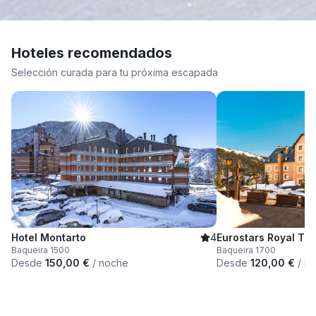
Hoteles recomendados
Selección curada para tu próxima escapada
Hotel Montarto
4
Eurostars Royal Ta
Baqueira 1500
Baqueira 1700
Desde
150,00
€
/
noche
Desde
120,00
€
/
no