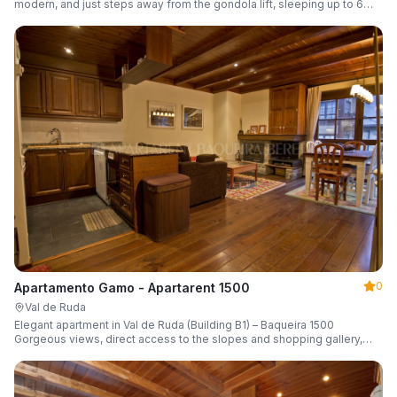
modern, and just steps away from the gondola lift, sleeping up to 6
guests.
0
Apartamento Gamo - Apartarent 1500
Val de Ruda
Elegant apartment in Val de Ruda (Building B1) – Baqueira 1500
Gorgeous views, direct access to the slopes and shopping gallery,
parking, ski locker, sleeping up to 6 guests.