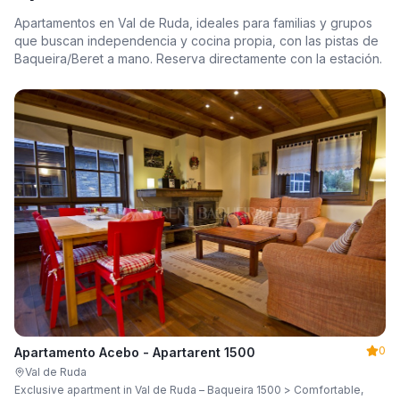
Apartamentos en Val de Ruda, ideales para familias y grupos
que buscan independencia y cocina propia, con las pistas de
Baqueira/Beret a mano. Reserva directamente con la estación.
0
Apartamento Acebo - Apartarent 1500
Val de Ruda
Exclusive apartment in Val de Ruda – Baqueira 1500 > Comfortable,