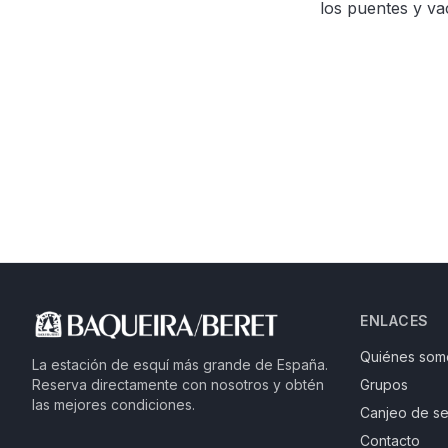
los puentes y va
ENLACES
Quiénes som
La estación de esquí más grande de España.
Reserva directamente con nosotros y obtén
Grupos
las mejores condiciones.
Canjeo de se
Contacto